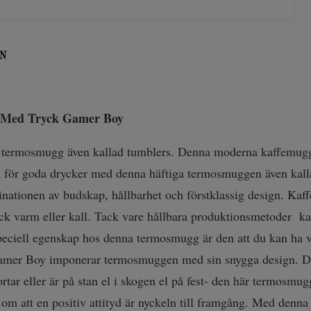
N
Med Tryck Gamer Boy
 termosmugg även kallad tumblers. Denna moderna kaffemug
a för goda drycker med denna häftiga termosmuggen även ka
nationen av budskap, hållbarhet och förstklassig design. Kaf
yck varm eller kall. Tack vare hållbara produktionsmetoder
peciell egenskap hos denna termosmugg är den att du kan ha v
mer Boy imponerar termosmuggen med sin snygga design. Den p
tar eller är på stan el i skogen el på fest- den här termosmu
m att en positiv attityd är nyckeln till framgång. Med denn