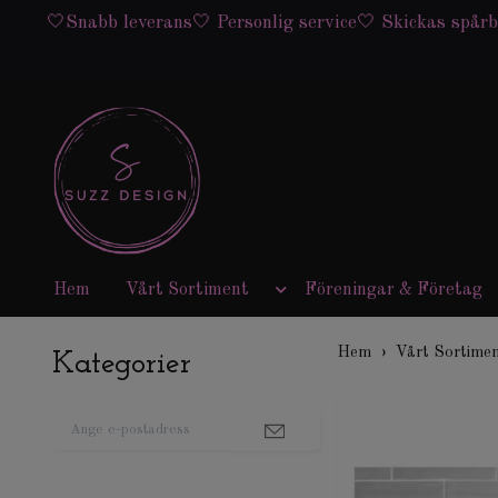
🤍Snabb leverans🤍 Personlig service🤍 Skickas spårb
Hem
Vårt Sortiment
Föreningar & Företag
Hem
Vårt Sortime
Kategorier