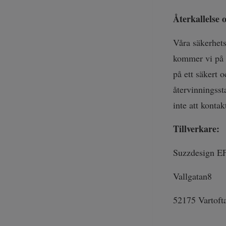
Återkallelse 
Våra säkerhet
kommer vi på s
på ett säkert 
återvinningsst
inte att kontak
Tillverkare:
Suzzdesign E
Vallgatan8
52175 Vartoft