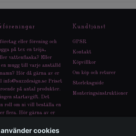
&föreningar
Kundtjänst
företag eller förening och
GPSR
logga på tex en tröja,
Kontakt
ller vattenflaska? Eller
Köpvillkor
 en mugg till varje anställd
Om köp och returer
 namn? Hör då gärna av er
ll
info@suzzdesign.se
Priset
Storleksguide
eroende på antal produkter.
Monteringsinstruktioner
ingen startavgift. Det
n roll om ni vill beställa en
er flera. Hör gärna av er
nkar och funderingar.Jag
a hem andra produkter än
 använder cookies