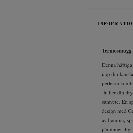
INFORMATIO
Termosmugg 
Denna häftiga
upp din känsl
perfekta kombi
håller din dr
samvete. En s
design med Ga
av hemma, spor
påminner dig o