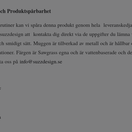
och
Produktspårbarhet
srutiner kan vi spåra denna produkt genom hela leveransked
uzzdesign att kontakta dig direkt via de uppgifter du lämna vi
och smidigt sätt. Muggen är tillverkad av metall och är hållba
ationer. Färgen är Sawgrass egna och är vattenbaserade och de
ta oss på
info@suzzdesign.se
F
a