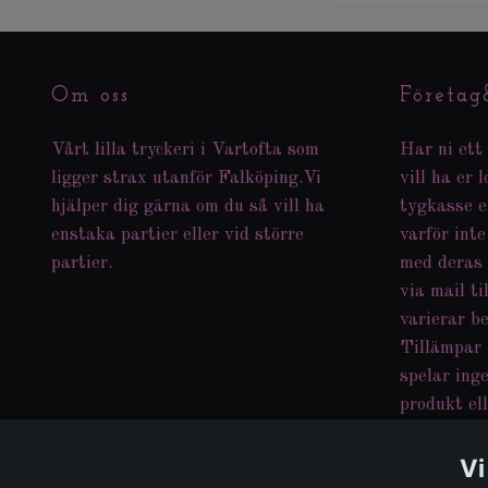
Om oss
Företag
Vårt lilla tryckeri i Vartofta som
Har ni ett 
ligger strax utanför Falköping.Vi
vill ha er 
hjälper dig gärna om du så vill ha
tygkasse e
enstaka partier eller vid större
varför inte
partier.
med deras
via mail ti
varierar b
Tillämpar 
spelar inge
produkt ell
med era ta
kan även t
Vi