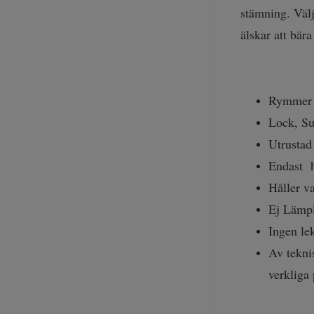
stämning. Välj
älskar att bära
Rymmer 
Lock, Su
Utrustad 
Endast 
Håller va
Ej Lämpl
Ingen le
Av teknis
verkliga