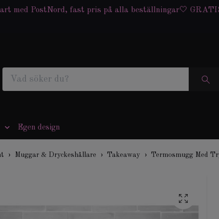
art med PostNord, fast pris på alla beställningar🤍 GRATIS
Egen design
nt
Muggar & Dryckeshållare
Takeaway
Termosmugg Med Tr