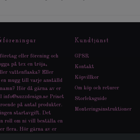
&föreningar
Kundtjänst
företag eller förening och
GPSR
logga på tex en tröja,
Kontakt
ller vattenflaska? Eller
Köpvillkor
 en mugg till varje anställd
Om köp och returer
 namn? Hör då gärna av er
ll
info@suzzdesign.se
Priset
Storleksguide
eroende på antal produkter.
Monteringsinstruktioner
ingen startavgift. Det
n roll om ni vill beställa en
er flera. Hör gärna av er
nkar och funderingar.Jag