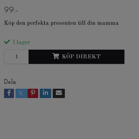
99:-
Köp den perfekta presenten till din mamma
I lager
KÖP DIREKT
Dela