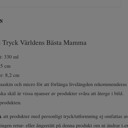
N
Tryck Världens Bästa Mamma
t: 330 ml
,5 cm
r: 8,2 cm
maskin och micro för att förlänga livslängden rekommenderas
ka skäl är vissa nyanser av produkter svåra att återge i bild.
 produkten.
A
att produkter med personligt tryck/utformning ej omfattas av 
 ingen retur- eller ångerrätt på denna produkt om ni ändrar t.e