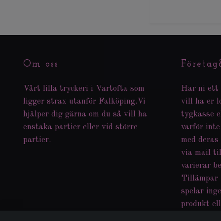
Om oss
Företag
Vårt lilla tryckeri i Vartofta som
Har ni ett 
ligger strax utanför Falköping.Vi
vill ha er 
hjälper dig gärna om du så vill ha
tygkasse e
enstaka partier eller vid större
varför inte
partier.
med deras
via mail ti
varierar b
Tillämpar 
spelar inge
produkt ell
med era ta