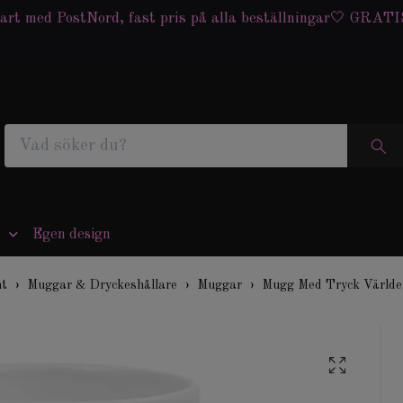
art med PostNord, fast pris på alla beställningar🤍 GRATIS
Egen design
nt
Muggar & Dryckeshållare
Muggar
Mugg Med Tryck Värld