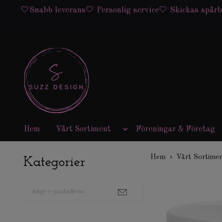
🤍Snabb leverans🤍 Personlig service🤍 Skickas spårb
Hem
Vårt Sortiment
Föreningar & Företag
Hem
Vårt Sortime
Kategorier