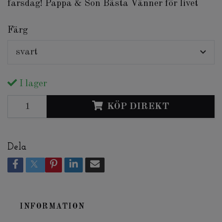
farsdag! Pappa & Son Bästa Vänner för livet
Färg
svart
I lager
KÖP DIREKT
Dela
INFORMATION