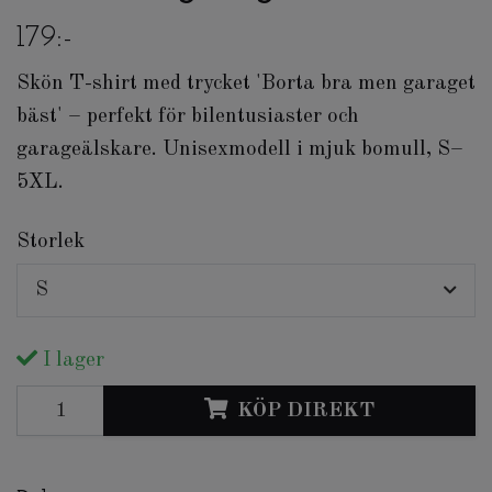
179:-
Skön T-shirt med trycket 'Borta bra men garaget
bäst' – perfekt för bilentusiaster och
garageälskare. Unisexmodell i mjuk bomull, S–
5XL.
Storlek
S
I lager
KÖP DIREKT