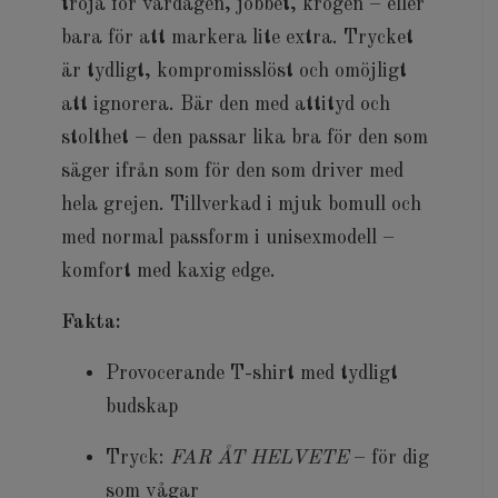
tröja för vardagen, jobbet, krogen – eller
bara för att markera lite extra.
Trycket
är tydligt, kompromisslöst och omöjligt
att ignorera. Bär den med attityd och
stolthet – den passar lika bra för den som
säger ifrån som för den som driver med
hela grejen.
Tillverkad i mjuk bomull och
med normal passform i unisexmodell –
komfort med kaxig edge.
Fakta:
Provocerande T-shirt med tydligt
budskap
Tryck:
FAR ÅT HELVETE
– för dig
som vågar