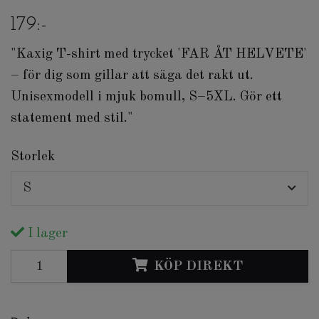
179:-
"Kaxig T-shirt med trycket 'FAR ÅT HELVETE'
– för dig som gillar att säga det rakt ut.
Unisexmodell i mjuk bomull, S–5XL. Gör ett
statement med stil."
Storlek
S
I lager
KÖP DIREKT