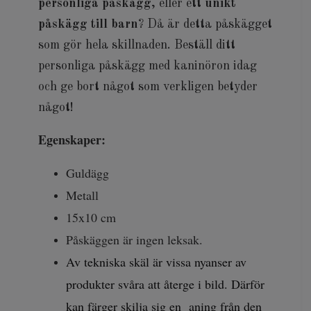
personliga påskägg
, eller ett
unikt
påskägg till barn
? Då är detta påskägget
som gör hela skillnaden. Beställ ditt
personliga påskägg med kaninöron idag
och ge bort något som verkligen betyder
något!
Egenskaper:
Guldägg
Metall
15x10 cm
Påskäggen är ingen leksak.
Av tekniska skäl är vissa nyanser av
produkter svåra att återge i bild. Därför
kan färger skilja sig en aning från den