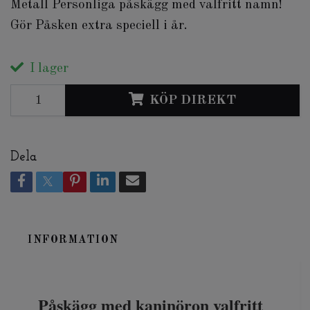
Metall Personliga påskägg med valfritt namn!
Gör Påsken extra speciell i år.
I lager
KÖP DIREKT
Dela
INFORMATION
Påskägg med kaninöron valfritt