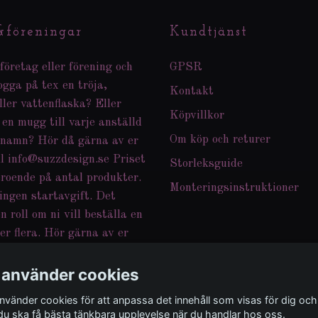
&föreningar
Kundtjänst
företag eller förening och
GPSR
logga på tex en tröja,
Kontakt
ller vattenflaska? Eller
Köpvillkor
 en mugg till varje anställd
Om köp och returer
 namn? Hör då gärna av er
ll
info@suzzdesign.se
Priset
Storleksguide
eroende på antal produkter.
Monteringsinstruktioner
ingen startavgift. Det
n roll om ni vill beställa en
er flera. Hör gärna av er
nkar och funderingar.Jag
a hem andra produkter än
 använder cookies
tar i webbshoppen.
använder cookies för att anpassa det innehåll som visas för dig och
 du ska få bästa tänkbara upplevelse när du handlar hos oss.