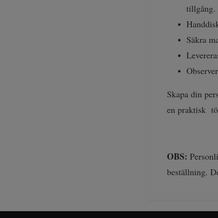
tillgång.
Handdisk
Säkra ma
Levereras
Observera
Skapa din pers
en praktisk tö
OBS:
Personli
beställning. D