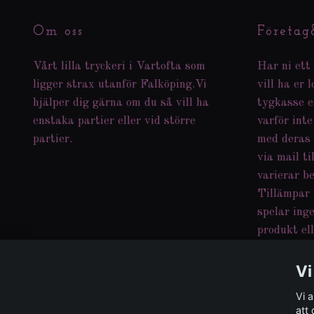
Om oss
Företag
Vårt lilla tryckeri i Vartofta som
Har ni ett 
ligger strax utanför Falköping.Vi
vill ha er 
hjälper dig gärna om du så vill ha
tygkasse e
enstaka partier eller vid större
varför inte
partier.
med deras
via mail ti
varierar b
Tillämpar 
spelar inge
produkt ell
med era ta
kan även t
Vi
dom ni hit
Vi 
att