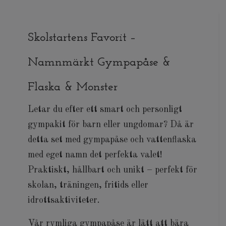
Skolstartens Favorit –
Namnmärkt Gympapåse &
Flaska & Monster
Letar du efter ett smart och personligt
gympakit för barn eller ungdomar? Då är
detta set med gympapåse och vattenflaska
med eget namn det perfekta valet!
Praktiskt, hållbart och unikt – perfekt för
skolan, träningen, fritids eller
idrottsaktiviteter.
Vår rymliga gympapåse är lätt att bära