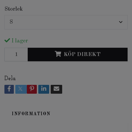
Storlek
S
I lager
KÖP DIREKT
Dela
INFORMATION